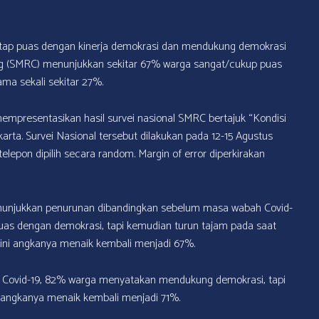
etap puas dengan kinerja demokrasi dan mendukung demokrasi
ting (SMRC) menunjukkan sekitar 67% warga sangat/cukup puas
ma sekali sekitar 27%.
mempresentasikan hasil survei nasional SMRC bertajuk “Kondisi
rta. Survei Nasional tersebut dilakukan pada 12-15 Agustus
epon dipilih secara random. Margin of error diperkirakan
nunjukkan penurunan dibandingkan sebelum masa wabah Covid-
as dengan demokrasi, tapi kemudian turun tajam pada saat
Kini angkanya menaik kembali menjadi 67%.
 Covid-19, 82% warga menyatakan mendukung demokrasi, tapi
 angkanya menaik kembali menjadi 71%.