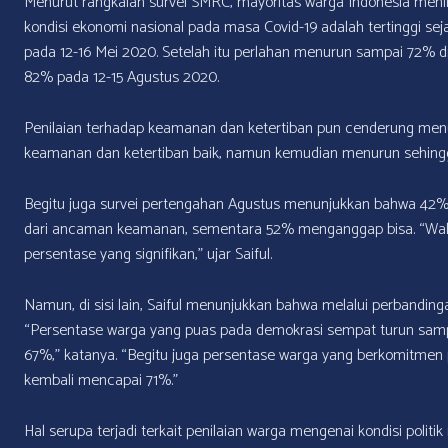
Menurut rangkaian survei SMRC, mayoritas warga Indonesia meni
kondisi ekonomi nasional pada masa Covid-19 adalah tertinggi sej
pada 12-16 Mei 2020. Setelah itu perlahan menurun sampai 72% di
82% pada 12-15 Agustus 2020.
Penilaian terhadap keamanan dan ketertiban pun cenderung me
keamanan dan ketertiban baik, namun kemudian menurun sehing
Begitu juga survei pertengahan Agustus menunjukkan bahwa 42
dari ancaman keamanan, sementara 52% menganggap bisa. “Wal
persentase yang signifikan,” ujar Saiful.
Namun, di sisi lain, Saiful menunjukkan bahwa melalui perbandin
“Persentase warga yang puas pada demokrasi sempat turun sam
67%,” katanya. “Begitu juga persentase warga yang berkomitme
kembali mencapai 71%.”
Hal serupa terjadi terkait penilaian warga mengenai kondisi politik