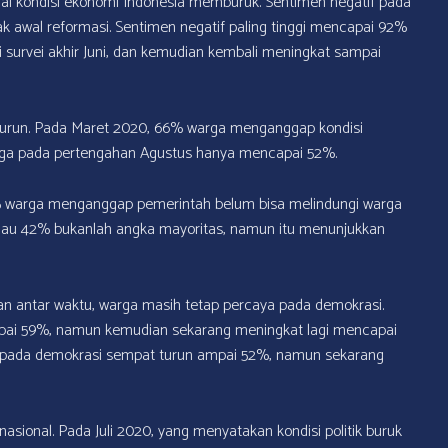
lai kondisi ekonomi Indonesia memburuk. Sentimen negatif pada
ak awal reformasi. Sentimen negatif paling tinggi mencapai 92%
 survei akhir Juni, dan kemudian kembali meningkat sampai
nurun. Pada Maret 2020, 66% warga menganggap kondisi
ga pada pertengahan Agustus hanya mencapai 52%.
% warga menganggap pemerintah belum bisa melindungi warga
au 42% bukanlah angka mayoritas, namun itu menunjukkan
gan antar waktu, warga masih tetap percaya pada demokrasi.
pai 59%, namun kemudian sekarang meningkat lagi mencapai
n pada demokrasi sempat turun ampai 52%, namun sekarang
 nasional. Pada Juli 2020, yang menyatakan kondisi politik buruk