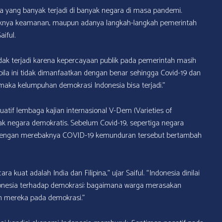
a yang banyak terjadi di banyak negara di masa pandemi.
uruknya keamanan, maupun adanya langkah-langkah pemerintah
iful.
ak terjadi karena kepercayaan publik pada pemerintah masih
n bila ini tidak dimanfaatkan dengan benar sehingga Covid-19 dan
 maka kelumpuhan demokrasi Indonesia bisa terjadi.”
uatif lembaga kajian internasional V-Dem (Varieties of
ak negara demokratis. Sebelum Covid-19, sepertiga negara
 dengan merebaknya COVID-19 kemunduran tersebut bertambah
uat adalah India dan Filipina,” ujar Saiful. “Indonesia dinilai
 Indonesia terhadap demokrasi: bagaimana warga merasakan
 mereka pada demokrasi.”