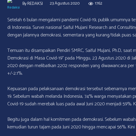
23 Agustus 2020
1762
By
REDAKSI
Setelah 6 bulan mengalami pandemi Covid-19, publik umumnya t
di Indonesia. Survei nasional Saiful Mujani Research and Consul
dengan jalannya demokrasi, sementara yang kurang/tidak puas sa
Temuan itu disampaikan Pendiri SMRC, Saiful Mujani, Ph.D, saat 
Demokrasi di Masa Covid-19” pada Minggu, 23 Agustus 2020 di Jaka
2020 dengan melibatkan 2202 responden yang diwawancara per tel
+/-2.1%.
Kepuasan pada pelaksanaan demokrasi tersebut sebenarnya me
19. Sebelum wabah melanda Indonesia, 74% warga menyatakan pu
Covid-19 sudah merebak luas pada awal Juni 2020 menjadi 59%. 
Begitu juga dalam hal komitmen pada demokrasi. Sebelum wabah
kemudian turun tajam pada Juni 2020 hingga mencapai 56%. Kini