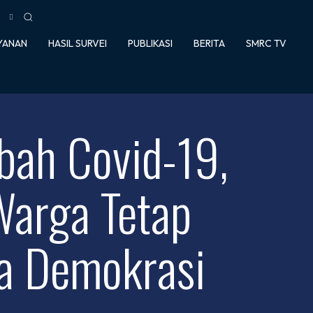
YANAN
HASIL SURVEI
PUBLIKASI
BERITA
SMRC TV
bah Covid-19,
Warga Tetap
a Demokrasi