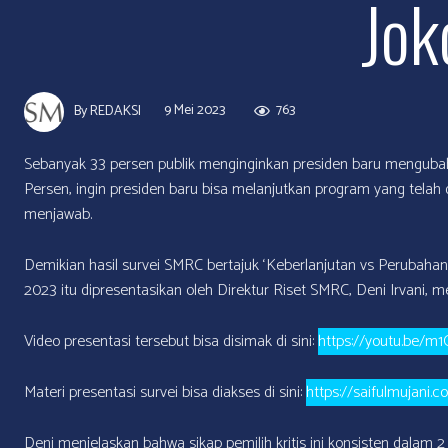
Jok
9 Mei 2023
763
By
REDAKSI
Sebanyak 33 persen publik menginginkan presiden baru mengubah
Persen, ingin presiden baru bisa melanjutkan program yang telah 
menjawab.
Demikian hasil survei SMRC bertajuk ‘Keberlanjutan vs Perubahan; 
2023 itu dipresentasikan oleh Direktur Riset SMRC, Deni Irvani,
Video presentasi tersebut bisa disimak di sini:
https://youtu.be/
Materi presentasi survei bisa diakses di sini:
https://saifulmujani.
Deni menjelaskan bahwa sikap pemilih kritis ini konsisten dalam 2