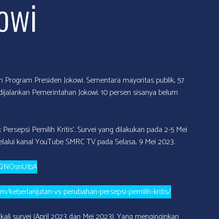
owi
 Program Presiden Jokowi. Sementara mayoritas publik, 57
dijalankan Pemerintahan Jokowi. 10 persen sisanya belum
Persepsi Pemilih Kritis’. Survei yang dilakukan pada 2-5 Mei
 melalui kanal YouTube SMRC TV pada Selasa, 9 Mei 2023.
m1QNOsnUIbA
com/keberlanjutan-vs-perubahan-persepsi-pemilih-kritis/
 kali survei (April 2023 dan Mei 2023). Yang menginginkan