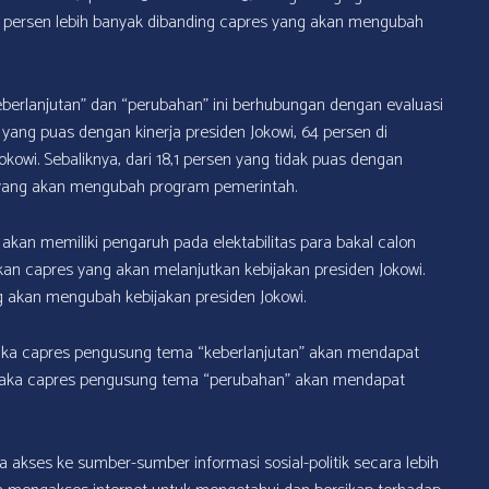
9 persen lebih banyak dibanding capres yang akan mengubah
eberlanjutan” dan “perubahan” ini berhubungan dengan evaluasi
n yang puas dengan kinerja presiden Jokowi, 64 persen di
owi. Sebaliknya, dari 18,1 persen yang tidak puas dengan
s yang akan mengubah program pemerintah.
akan memiliki pengaruh pada elektabilitas para bakal calon
kan capres yang akan melanjutkan kebijakan presiden Jokowi.
g akan mengubah kebijakan presiden Jokowi.
f maka capres pengusung tema “keberlanjutan” akan mendapat
t, maka capres pengusung tema “perubahan” akan mendapat
a akses ke sumber-sumber informasi sosial-politik secara lebih