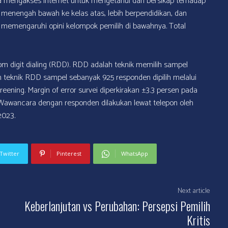
sa mengakses internet untuk mengetahui dan bersikap terhadap
s menengah bawah ke kelas atas, lebih berpendidikan, dan
a memengaruhi opini kelompok pemilih di bawahnya. Total
om digit dialing (RDD). RDD adalah teknik memilih sampel
 teknik RDD sampel sebanyak 925 responden dipilih melalui
eening. Margin of error survei diperkirakan ±3.3 persen pada
 Wawancara dengan responden dilakukan lewat telepon oleh
2023.
Twitter
Pinterest
WhatsApp
Next article
Keberlanjutan vs Perubahan: Persepsi Pemilih
Kritis