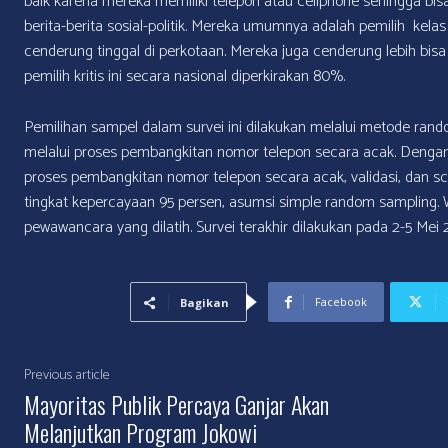
baik karena mereka memiliki telepon atau cellphone sehingga bi
berita-berita sosial-politik. Mereka umumnya adalah pemilih kela
cenderung tinggal di perkotaan. Mereka juga cenderung lebih bis
pemilih kritis ini secara nasional diperkirakan 80%.
Pemilihan sampel dalam survei ini dilakukan melalui metode rand
melalui proses pembangkitan nomor telepon secara acak. Dengan
proses pembangkitan nomor telepon secara acak, validasi, dan scr
tingkat kepercayaan 95 persen, asumsi simple random sampling.
pewawancara yang dilatih. Survei terakhir dilakukan pada 2-5 Mei 
Facebook
Bagikan
Previous article
Mayoritas Publik Percaya Ganjar Akan
Melanjutkan Program Jokowi