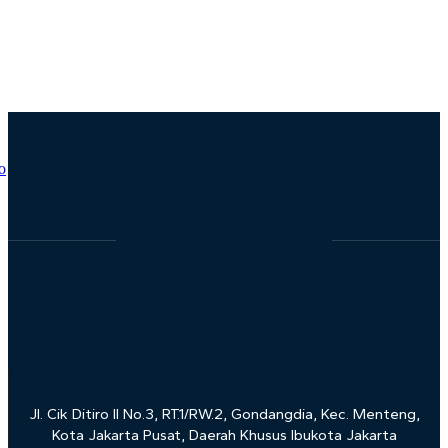
Prof. Saiful Mujani Mendapatkan Lifetime
Achievement Award dari WAPOR Asia Pacific
Jl. Cik Ditiro II No.3, RT.1/RW.2, Gondangdia, Kec. Menteng,
Kota Jakarta Pusat, Daerah Khusus Ibukota Jakarta