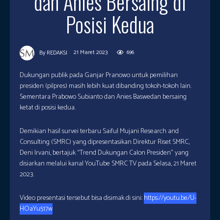
dan Anies Bersaing di
Posisi Kedua
21 Maret 2023
696
By
REDAKSI
Dukungan publik pada Ganjar Pranowo untuk pemilihan
presiden (pilpres) masih lebih kuat dibanding tokoh-tokoh lain.
Sementara Prabowo Subianto dan Anies Baswedan bersaing
ketat di posisi kedua.
Demikian hasil survei terbaru Saiful Mujani Research and
Consulting (SMRC) yang dipresentasikan Direktur Riset SMRC,
Deni Irvani, bertajuk “Trend Dukungan Calon Presiden” yang
disiarkan melalui kanal YouTube SMRC TV pada Selasa, 21 Maret
2023.
Video presentasi tersebut bisa disimak di sini:
https://youtu.be/U-
HOaYu517w