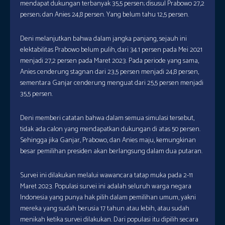
mendapat dukungan terbanyak 35,5 persen; disusul Prabowo 27,2
persen; dan Anies 24,8 persen. Yang belum tahu 12,5 persen.
Deni melanjutkan bahwa dalam jangka panjang, sejauh ini
elektabilitas Prabowo belum pulih, dari 34.1 persen pada Mei 2021
menjadi 27,2 persen pada Maret 2023. Pada periode yang sama,
Anies cenderung stagnan dari 23,5 persen menjadi 24,8 persen,
sementara Ganjar cenderung menguat dari 25,5 persen menjadi
35,5 persen.
Deni memberi catatan bahwa dalam semua simulasi tersebut,
tidak ada calon yang mendapatkan dukungan di atas 50 persen.
Sehingga jika Ganjar, Prabowo, dan Anies maju, kemungkinan
besar pemilihan presiden akan berlangsung dalam dua putaran.
Survei ini dilakukan melalui wawancara tatap muka pada 2-11
Maret 2023. Populasi survei ini adalah seluruh warga negara
Indonesia yang punya hak pilih dalam pemilihan umum, yakni
mereka yang sudah berusia 17 tahun atau lebih, atau sudah
menikah ketika survei dilakukan. Dari populasi itu dipilih secara