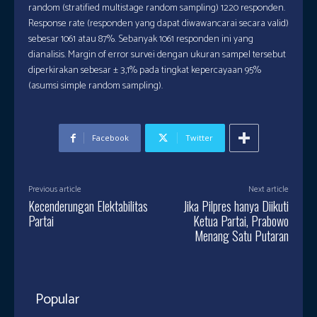
random (stratified multistage random sampling) 1220 responden.
Response rate (responden yang dapat diwawancarai secara valid)
sebesar 1061 atau 87%. Sebanyak 1061 responden ini yang
dianalisis. Margin of error survei dengan ukuran sampel tersebut
diperkirakan sebesar ± 3,1% pada tingkat kepercayaan 95%
(asumsi simple random sampling).
Facebook
Twitter
Previous article
Next article
Kecenderungan Elektabilitas
Jika Pilpres hanya Diikuti
Partai
Ketua Partai, Prabowo
Menang Satu Putaran
Popular