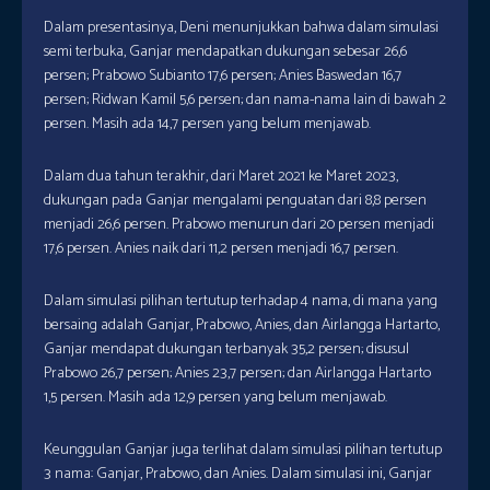
Dalam presentasinya, Deni menunjukkan bahwa dalam simulasi
semi terbuka, Ganjar mendapatkan dukungan sebesar 26,6
persen; Prabowo Subianto 17,6 persen; Anies Baswedan 16,7
persen; Ridwan Kamil 5,6 persen; dan nama-nama lain di bawah 2
persen. Masih ada 14,7 persen yang belum menjawab.
Dalam dua tahun terakhir, dari Maret 2021 ke Maret 2023,
dukungan pada Ganjar mengalami penguatan dari 8,8 persen
menjadi 26,6 persen. Prabowo menurun dari 20 persen menjadi
17,6 persen. Anies naik dari 11,2 persen menjadi 16,7 persen.
Dalam simulasi pilihan tertutup terhadap 4 nama, di mana yang
bersaing adalah Ganjar, Prabowo, Anies, dan Airlangga Hartarto,
Ganjar mendapat dukungan terbanyak 35,2 persen; disusul
Prabowo 26,7 persen; Anies 23,7 persen; dan Airlangga Hartarto
1,5 persen. Masih ada 12,9 persen yang belum menjawab.
Keunggulan Ganjar juga terlihat dalam simulasi pilihan tertutup
3 nama: Ganjar, Prabowo, dan Anies. Dalam simulasi ini, Ganjar