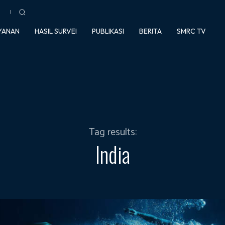
YANAN
HASIL SURVEI
PUBLIKASI
BERITA
SMRC TV
Tag results:
India