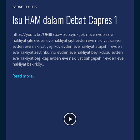
BEDAH POLITIK
Isu HAM dalam Debat Capres 1
https://youtu.be/UH1ILc4vHok büyükçekmece evden eve
nakliyat şile evden eve nakliyat şişli evden eve nakliyat sarıyer
evden eve nakliyat yeşilköy evden eve nakliyat ataşehir evden
eve nakliyat zeytinburnu evden eve nakliyat beylikdüzü evden
eve nakliyat beşiktaş evden eve nakliyat bahçeşehir evden eve
nakliyat bakırköy...
Read more...