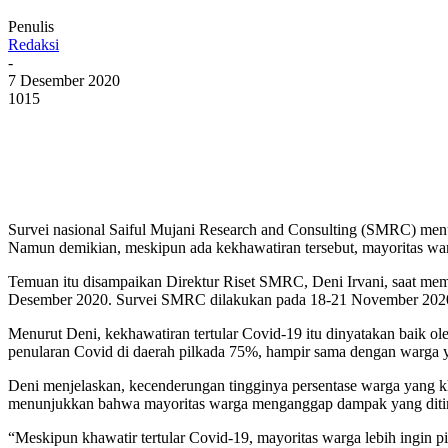
Penulis
Redaksi
-
7 Desember 2020
1015
Survei nasional Saiful Mujani Research and Consulting (SMRC) menun
Namun demikian, meskipun ada kekhawatiran tersebut, mayoritas warg
Temuan itu disampaikan Direktur Riset SMRC, Deni Irvani, saat me
Desember 2020. Survei SMRC dilakukan pada 18-21 November 2020 mel
Menurut Deni, kekhawatiran tertular Covid-19 itu dinyatakan baik ole
penularan Covid di daerah pilkada 75%, hampir sama dengan warga 
Deni menjelaskan, kecenderungan tingginya persentase warga yang kha
menunjukkan bahwa mayoritas warga menganggap dampak yang ditimb
“Meskipun khawatir tertular Covid-19, mayoritas warga lebih ingin p