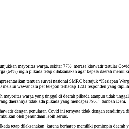
jukkan mayoritas warga, sekitar 77%, merasa khawatir tertular Covid-
a (64%) ingin pilkada tetap dilaksanakan agar kepala daerah memiliki
mpresentasikan temuan survei nasional SMRC bertajuk “Kesiapan Warg
alui wawancara per telepon terhadap 1201 responden yang dipilih se
h mayoritas warga yang tinggal di daerah pilkada ataupun tidak tingga
yang daerahnya tidak ada pilkada yang mencapai 79%,” tambah Deni.
watir dengan penularan Covid ini ternyata tidak dengan sendirinya dii
ulkan oleh penundaan lebih serius.
ilkada tetap dilaksanakan, karena berharap memiliki pemimpin daerah y