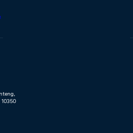
enteng,
a 10350