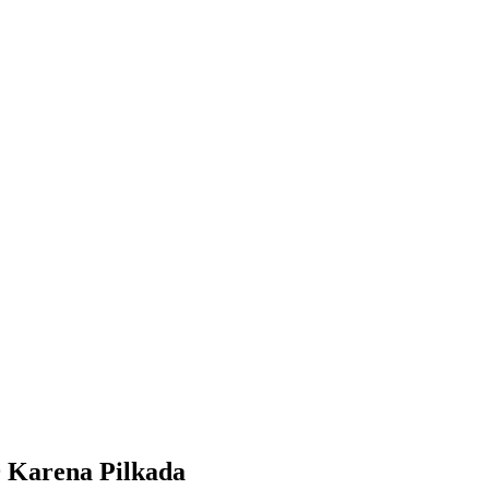
FAQs
LAYANAN
HASIL SURVEI
PUBLIKASI
BERITA
SMRC TV
 Karena Pilkada