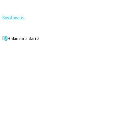
bulan. Survei nasional SMRC kali ini akan mengulas sejumlah indik
keamanan dan sosial nasional pasca Pilkada...
Read more...
1
2
Halaman 2 dari 2
Popular
SIARAN PERS
Peluang Gerindra Menjadi Partai Nomor Satu Melemah
LAPORAN SURVEI
Elektabilitas Partai
SIARAN PERS
Prabowo Tidak Lagi Dipilih Jadi Presiden Bila Pemilihan