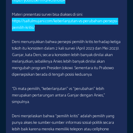
https://youtu.be/m1QNOsnUIbA
Materi presentasi survei bisa diakses di sini:
https://saifulmujani.com/keberlanjutan-vs-perubahan-persepsi-
pemilih-kritis/
Deni menunjukkan bahwa persepsi pemilih kritis terhadap ketiga
tokoh itu konsisten dalam 2 kali survei (April 2023 dan Mei 2023).
Ganjar, kata Deni, secara konsisten lebih banyak dinilai akan
melanjutkan, sebaliknya Anies lebih banyak dinilai akan
mengubah program Presiden Jokowi. Sementara itu Prabowo
dipersepsikan berada di tengah posisi keduanya.
“Di mata pemilih, “keberlanjutan” vs “perubahan” lebih
merupakan pertarungan antara Ganjar dengan Anies,”
simpulnya.
Deni menjelaskan bahwa “pemilih kritis” adalah pemilih yang
punya akses ke sumber-sumber informasi sosial-politik secara
lebih baik karena mereka memiliki telepon atau cellphone