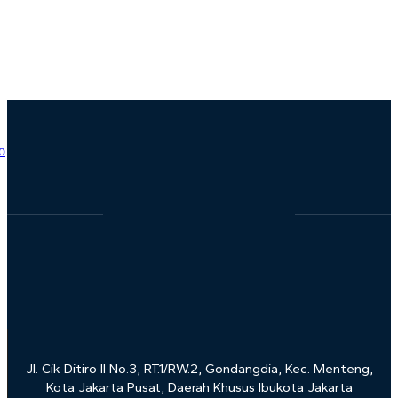
Prof. Saiful Mujani Mendapatkan Lifetime
Achievement Award dari WAPOR Asia Pacific
Jl. Cik Ditiro II No.3, RT.1/RW.2, Gondangdia, Kec. Menteng,
Kota Jakarta Pusat, Daerah Khusus Ibukota Jakarta