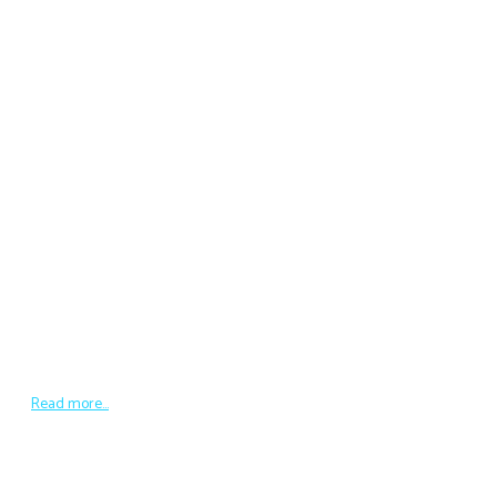
SMRC TV
Kekuatan Anies-Muhaimin di Jawa
Timur
https://youtu.be/nT6RpPmhhgc
Read more...