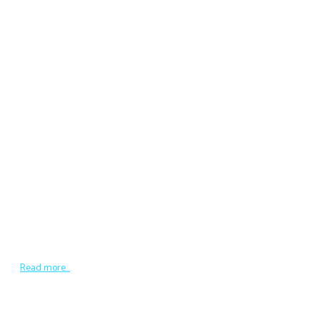
SMRC TV
Kelompok 212 dan Pilpres 2024
https://youtu.be/yK2AJrMxZvA
Read more...