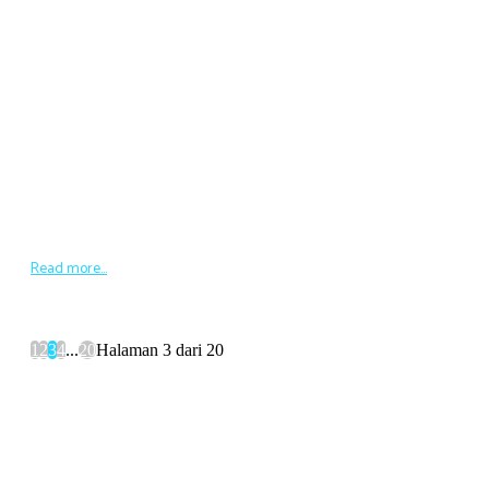
Anies Baswedan-Muhaimin Iskandar
16,5 Persen
Pasangan Anies Baswedan-Muhaimin Iskandar mendapatkan
dukungan publik 16,5 persen dalam simulasi tiga pasangan
berhadapan dengan Ganjar Pranowo-Ridwan Kamil dan Prabowo
Subianto-Erick Thohir. Demikian temuan survei terbaru Saiful
Mujani Research and Consulting (SMRC)...
Read more...
1
2
3
4
...
20
Halaman 3 dari 20
Popular
SIARAN PERS