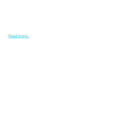
Anies-Muhaimin
https://youtu.be/Xf-ByQRfftw
Read more...
BEDAH POLITIK